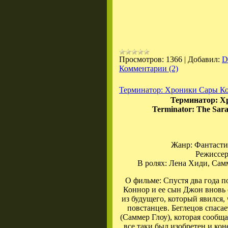
Просмотров:
1366
|
Добавил:
D
Комментарии (2)
Терминатор: Хроники Сары К
Терминатор: Х
Terminator: The Sara
Жанр: Фантасти
Режиссер
В ролях: Лена Хиди, Самм
О фильме: Спустя два года п
Коннор и ее сын Джон вновь
из будущего, который явился,
повстанцев. Беглецов спаса
(Саммер Глоу), которая сообщ
все таки был изобретен и коне