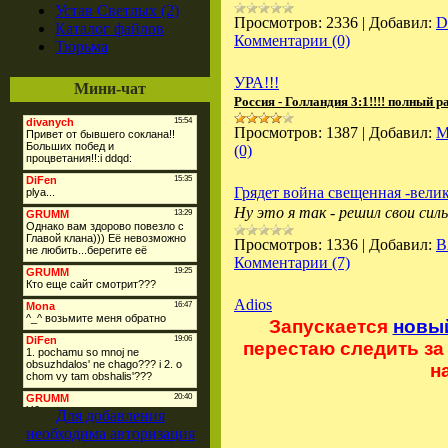
Устав Светлых (2)
Просмотров:
2336
|
Добавил:
D
Каталог файлов
Комментарии (0)
Тюрьма
УРА!!!
Мини-чат
Россия - Голландия 3:1!!!! полный 
Просмотров:
1387
|
Добавил:
M
(0)
Грядет война свещенная -велик
Ну это я так - решил свои силы
Просмотров:
1336
|
Добавил:
B
Комментарии (7)
Adios
Запускается
новый
перестаю следить за 
на
Для добавления
необходима авторизация