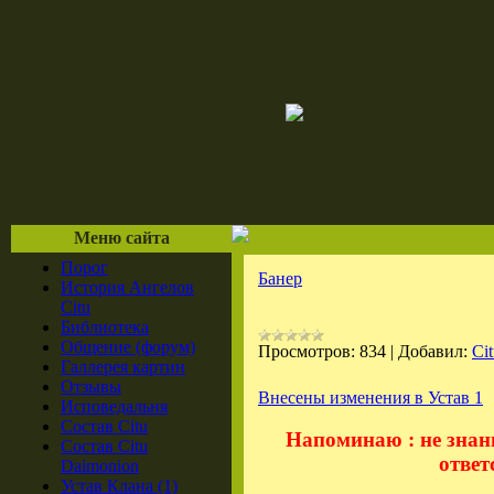
Меню сайта
Порог
Банер
История Ангелов
Citu
Библиотека
Общение (форум)
Просмотров:
834
|
Добавил:
Ci
Галлерея картин
Отзывы
Внесены изменения в Устав 1
Иcповедальня
Состав Citu
Напоминаю : не знани
Состав Citu
ответ
Daimonion
Устав Клана (1)