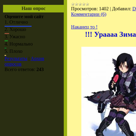
Наш опрос
Просмотров:
1402
|
Добавил:
D
Комментарии (6)
Оцените мой сайт
1.
Отлично
Наканец то !
2.
Хорошо
!!! Ураааа Зима
3.
Ужасно
4.
Нормально
5.
Плохо
Результаты
|
Архив
опросов
Всего ответов:
243