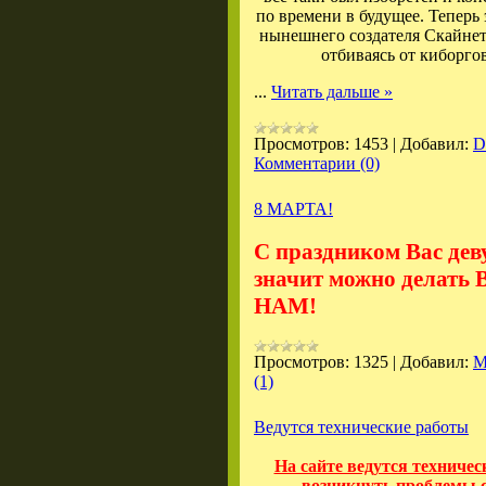
по времени в будущее. Теперь
нынешнего создателя Скайнета
отбиваясь от киборг
...
Читать дальше »
Просмотров:
1453
|
Добавил:
D
Комментарии (0)
8 МАРТА!
С праздником Вас дев
значит можно делать 
НАМ!
Просмотров:
1325
|
Добавил:
M
(1)
Ведутся технические работы
На сайте ведутся техничес
возникнуть проблемы с